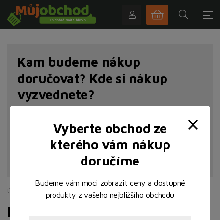
Kam budeme nákup
doručovat? Kde si nákup
vyzvednete?
Vyberte obchod ze
kterého vám nákup
NAJÍT POBOČKU
doručíme
Budeme vám moci zobrazit ceny a dostupné
Úvodní stránka
Drogerie
Kosmetika a hygienické potřeby
produkty z vašeho nejbližšího obchodu
Kosmetika a hygienické