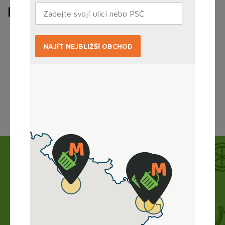
potřeby
NAJÍT NEJBLIŽŠÍ OBCHOD
Načítám...
Jak to funguje?
Nákup vyřídíte doma online, obchod zboží
připraví a vy si ho jen vyzvednete. Bez dlouhého