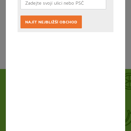
NAJÍT NEJBLIŽŠÍ OBCHOD
Načítám...
Jak to funguje?
Nákup vyřídíte doma online, obchod zboží
připraví a vy si ho jen vyzvednete. Bez dlouhého
vybírání, čekání ve frontě a obav.