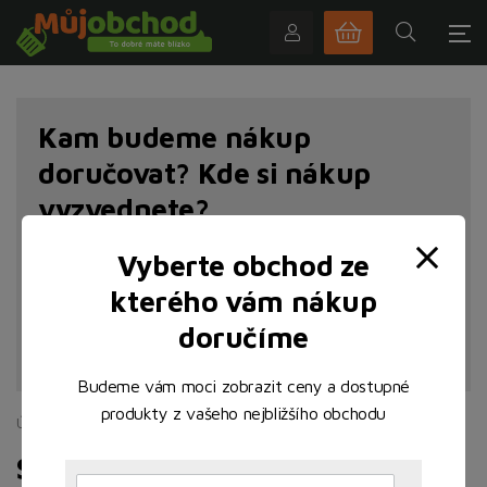
Kam budeme nákup
doručovat? Kde si nákup
vyzvednete?
Vyberte obchod ze
kterého vám nákup
doručíme
NAJÍT POBOČKU
Budeme vám moci zobrazit ceny a dostupné
produkty z vašeho nejbližšího obchodu
Úvodní stránka
Ostatní
Služby
Služby