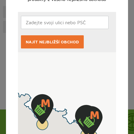
Klasické pivo
Nealkoholické pivo
Ochucené pivo
Čepované pivo
NAJÍT NEJBLIŽŠÍ OBCHOD
Načítám...
Jak to funguje?