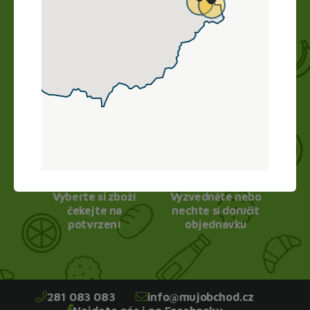
Nákup vyřídíte doma online, obchod zboží
připraví a vy si ho jen vyzvednete. Bez dlouhého
vybírání, čekání ve frontě a obav.
1.
2.
Vyberte si zboží
Vyzvedněte nebo
čekejte na
nechte si doručit
potvrzení
objednávku
281 083 083
info@mujobchod.cz