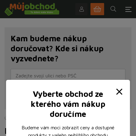
Kam budeme nákup
doručovat? Kde si nákup
vyzvednete?
Vyberte obchod ze
NAJÍT POBOČKU
kterého vám nákup
doručíme
Úvodní stránka
Nápoje
Alkoholické nápoje
Pivo
Budeme vám moci zobrazit ceny a dostupné
Pivo
produkty z vašeho nejbližšího obchodu