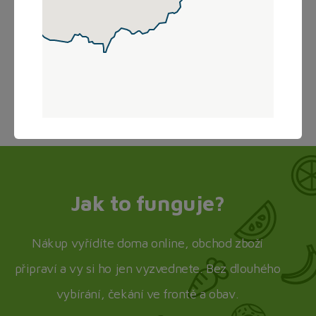
Načítám...
Jak to funguje?
Nákup vyřídíte doma online, obchod zboží
připraví a vy si ho jen vyzvednete. Bez dlouhého
vybírání, čekání ve frontě a obav.