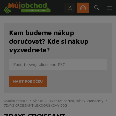
Kam budeme nákup
doručovat? Kde si nákup
vyzvednete?
NAJÍT POBOČKU
Úvodní stránka
Sladké
Trvanlivé pečivo, rolády, croissanty
7DAYS CROISSANT LÍSKOOŘÍŠKOVÝ 60G