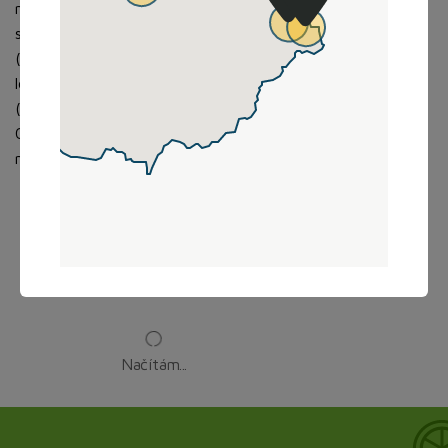
mastných kyselin), pekařské droždí, glukózo-fruktózový
sirup, jedlá sůl, aroma, SOJOVÁ MOUKA, konzervant
(propionát vápenatý 0.1%). ALERGENY Obiloviny obsahující
lepek,Sójové boby a výrobky z nich,Mléko a výrobky z něj
(včetně laktózy),Skořápkové plody a výrobky z nich, MŮŽE
OBSAHOVAT: Jádra podzemnice olejné (arašídy) a výrobky z
nich
Načítám...